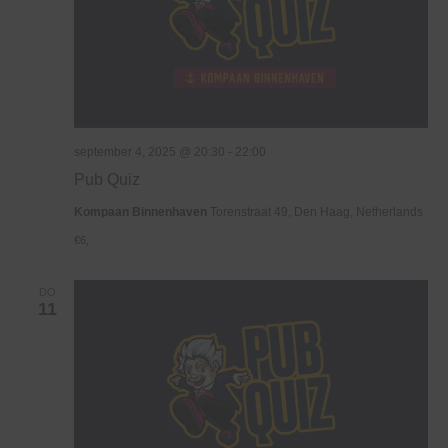
september 4, 2025 @ 20:30
-
22:00
Pub Quiz
Kompaan Binnenhaven
Torenstraat 49, Den Haag, Netherlands
€6,
DO
11