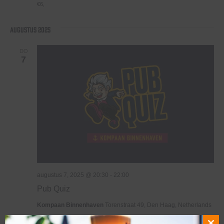
€6,
augustus 2025
DO
7
augustus 7, 2025 @ 20:30
-
22:00
Pub Quiz
Kompaan Binnenhaven
Torenstraat 49, Den Haag, Netherlands
€6,