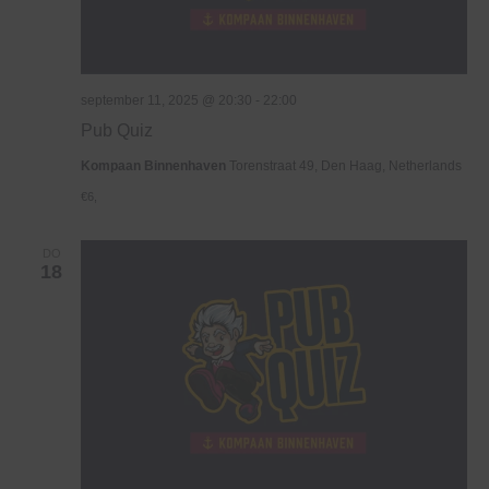
september 11, 2025 @ 20:30
-
22:00
Pub Quiz
Kompaan Binnenhaven
Torenstraat 49, Den Haag, Netherlands
€6,
DO
18