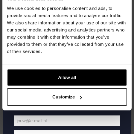
korting
We use cookies to personalise content and ads, to
provide social media features and to analyse our traffic.
We also share information about your use of our site with
Word lid van de Kompaan-community en schrijf
our social media, advertising and analytics partners who
je in voor onze nieuwsbrief.
may combine it with other information that you’ve
provided to them or that they’ve collected from your use
Ontvang een persoonlijke eenmalige
of their services.
kortingscode direct in je inbox en hoor als
eerste over onze nieuwe bieren,
augustus 21, 2025 @ 20:30
-
22:00
evenementen en exclusieve updates.
Pub Quiz
Allow all
Vul hieronder jouw e-mailadres in om uw
Kompaan Binnenhaven
Torenstraat 49, Den Haag, Netherlands
welkomstkorting te ontvangen
€6,
Customize
DO
28
jouw@e-mail.nl
Jouw
e-