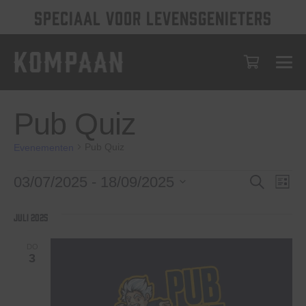
SPECIAAL VOOR LEVENSGENIETERS
Pub Quiz
Pub Quiz
Evenementen
Evenementen
Evenem
Eve
03/07/2025
 - 
18/09/2025
Zoeken
Lijst
wee
Selecteer
Zoeken
een
nav
juli 2025
en
datum.
weerge
DO
3
navigat