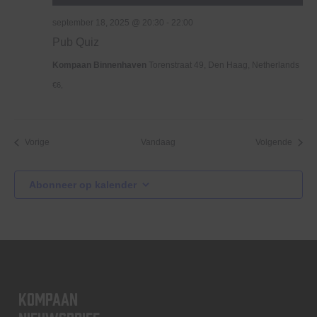
september 18, 2025 @ 20:30
-
22:00
Pub Quiz
Kompaan Binnenhaven
Torenstraat 49, Den Haag, Netherlands
€6,
Evenementen
Evene
Vorige
Vandaag
Volgende
Abonneer op kalender
KOMPAAN