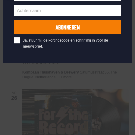
Voornaam
Achternaam
Achternaam
ABONNEREN
Ja, stuur mij de kortingscode en schrijf mij in voor de
nieuwsbrief.
juni 25 @ 10:00
-
12:00
WK Voetbal 2026
Kompaan Thuishaven & Brewery
Saturnusstraat 55, The
Hague, Netherlands
+1 more
VR
26