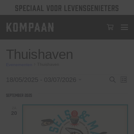
SPECIAAL VOOR LEVENSGENIETERS
Thuishaven
Thuishaven
Evenementen
Evenementen
Evenem
Eve
18/05/2025
 - 
03/07/2026
Zoeken
Lijst
wee
Selecteer
Zoeken
een
nav
september 2025
en
datum.
weerge
ZA
20
navigat