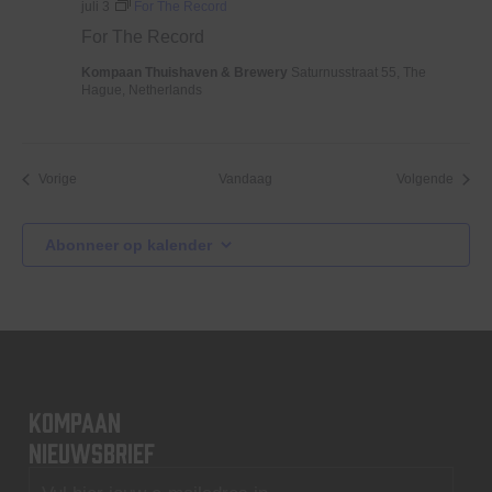
juli 3
For The Record
For The Record
Kompaan Thuishaven & Brewery
Saturnusstraat 55, The
Hague, Netherlands
Evenementen
Evene
Vorige
Vandaag
Volgende
Abonneer op kalender
KOMPAAN
nieuwsbrief