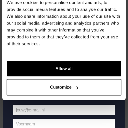
korting
We use cookies to personalise content and ads, to
provide social media features and to analyse our traffic.
ZO
We also share information about your use of our site with
21
Word lid van de Kompaan-community en schrijf
our social media, advertising and analytics partners who
je in voor onze nieuwsbrief.
may combine it with other information that you’ve
provided to them or that they’ve collected from your use
Ontvang een persoonlijke eenmalige
of their services.
kortingscode direct in je inbox en hoor als
eerste over onze nieuwe bieren,
evenementen en exclusieve updates.
Allow all
Vul hieronder jouw e-mailadres in om uw
welkomstkorting te ontvangen
juni 21
Customize
Vaderdag
DO
jouw@e-mail.nl
25
Jouw
e-
Voornaam
mailadres