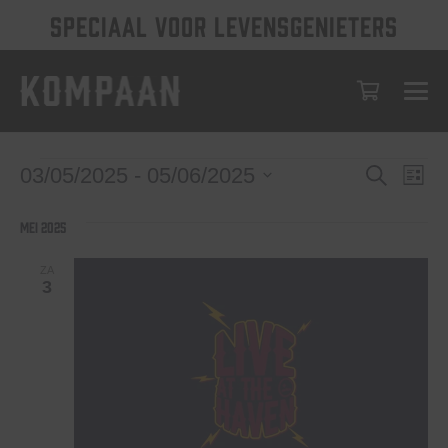
SPECIAAL VOOR LEVENSGENIETERS
Evenem
Eve
Evenementen
03/05/2025
 - 
05/06/2025
Zoeken
Lijst
wee
Selecteer
Zoeken
een
nav
mei 2025
en
datum.
weerge
ZA
3
navigat