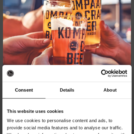
mei 22, 2025 @ 20:30
-
22:00
Pub Quiz
Kompaan Binnenhaven
Torenstraat 49, Den Haag, Netherlands
€6,
ZA
Consent
Details
About
24
Ontvang 10%
This website uses cookies
korting
We use cookies to personalise content and ads, to
provide social media features and to analyse our traffic.