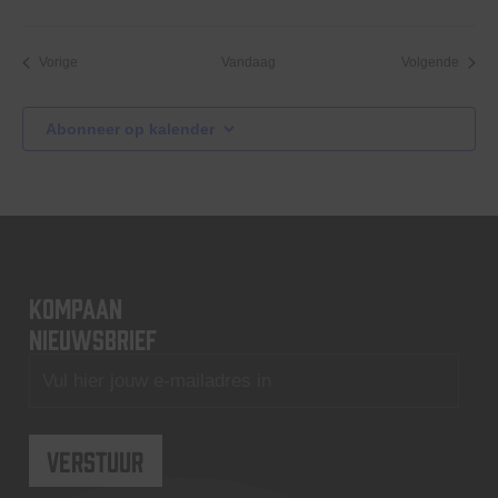
Evenementen
Evene
Vorige
Vandaag
Volgende
Abonneer op kalender
KOMPAAN
nieuwsbrief