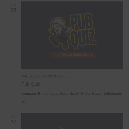
DO
15
mei 15, 2025 @ 20:30
-
22:00
Pub Quiz
Kompaan Binnenhaven
Torenstraat 49, Den Haag, Netherlands
€6,
ZA
17