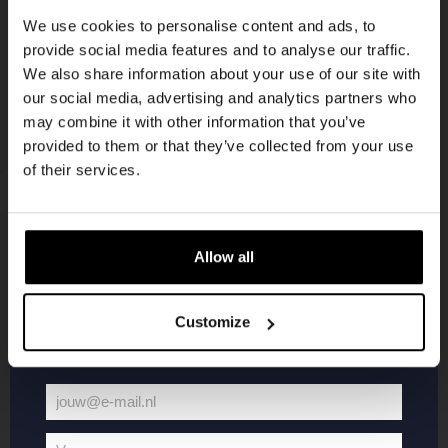
korting
We use cookies to personalise content and ads, to
provide social media features and to analyse our traffic.
We also share information about your use of our site with
Word lid van de Kompaan-community en schrijf
our social media, advertising and analytics partners who
je in voor onze nieuwsbrief.
may combine it with other information that you’ve
provided to them or that they’ve collected from your use
Ontvang een persoonlijke eenmalige
of their services.
kortingscode direct in je inbox en hoor als
eerste over onze nieuwe bieren,
evenementen en exclusieve updates.
Allow all
KOMPAAN
WEBSHOP
Vul hieronder jouw e-mailadres in om uw
welkomstkorting te ontvangen
Customize
Over Kompaan
Boxes
Brouwen bij
Merchandise
Kompaan!
Series
jouw@e-mail.nl
Bieren
Battle Royale
Jouw
Werken bij
Core Range
e-