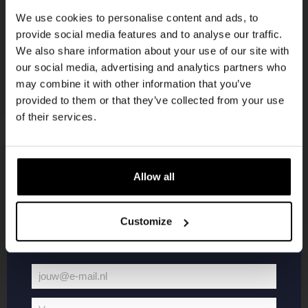
korting
We use cookies to personalise content and ads, to
provide social media features and to analyse our traffic.
We also share information about your use of our site with
Word lid van de Kompaan-community en schrijf
our social media, advertising and analytics partners who
je in voor onze nieuwsbrief.
may combine it with other information that you’ve
provided to them or that they’ve collected from your use
Ontvang een persoonlijke eenmalige
of their services.
kortingscode direct in je inbox en hoor als
eerste over onze nieuwe bieren,
evenementen en exclusieve updates.
Allow all
KOMPAAN
WEBSHOP
Vul hieronder jouw e-mailadres in om uw
welkomstkorting te ontvangen
Customize
Over Kompaan
Boxes
Brouwen bij
Merchandise
Kompaan!
Series
jouw@e-mail.nl
Bieren
Battle Royale
Jouw
Werken bij
Core Range
e-