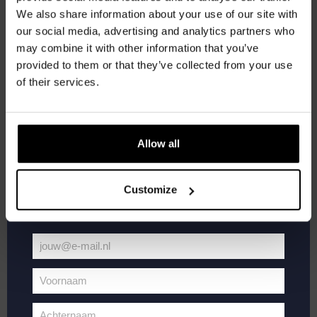
We also share information about your use of our site with
Word lid van de Kompaan-community en schrijf
our social media, advertising and analytics partners who
je in voor onze nieuwsbrief.
may combine it with other information that you’ve
provided to them or that they’ve collected from your use
Ontvang een persoonlijke eenmalige
of their services.
kortingscode direct in je inbox en hoor als
eerste over onze nieuwe bieren,
mei 22, 2025 @ 20:30
-
22:00
Pub Quiz
evenementen en exclusieve updates.
Allow all
Kompaan Binnenhaven
Torenstraat 49, Den Haag, Netherlands
Vul hieronder jouw e-mailadres in om uw
€6,
welkomstkorting te ontvangen
Customize
ZA
24
jouw@e-mail.nl
Jouw
e-
Voornaam
mailadres
Voornaam
Achternaam