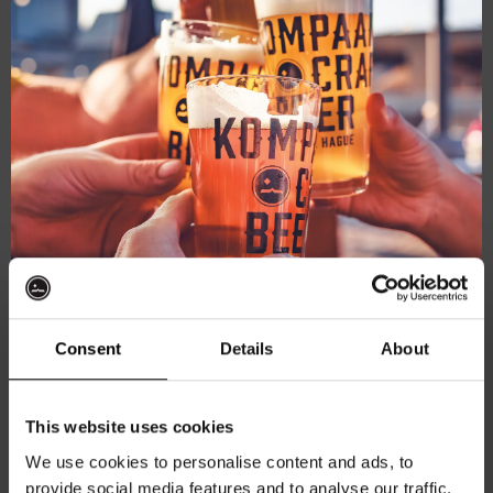
mod
Live
mei 17, 2025 @ 21:00
-
23:00
At
Live At The Haven
The
Haven
Kompaan Binnenhaven
Torenstraat 49, Den Haag, Netherlands
FREE
Consent
Details
About
Ontvang 10%
DO
22
This website uses cookies
korting
We use cookies to personalise content and ads, to
provide social media features and to analyse our traffic.