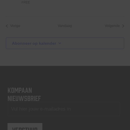
FREE
Evenementen
Evene
Vorige
Vandaag
Volgende
Abonneer op kalender
KOMPAAN
nieuwsbrief