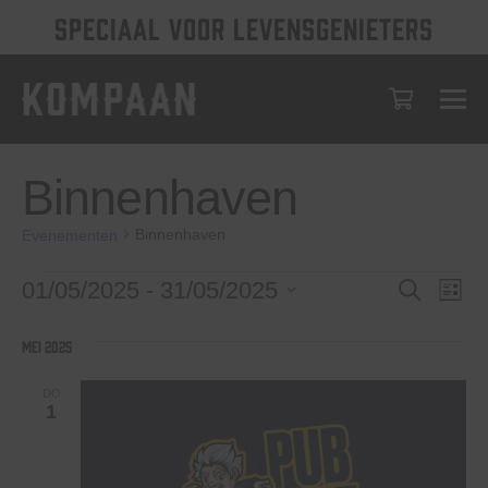
SPECIAAL VOOR LEVENSGENIETERS
Binnenhaven
Binnenhaven
Evenementen
Evenementen
Evenem
Eve
01/05/2025
 - 
31/05/2025
Zoeken
Lijst
wee
Selecteer
Zoeken
een
nav
mei 2025
en
datum.
weerge
DO
1
navigat