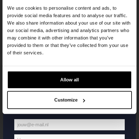
korting
We use cookies to personalise content and ads, to
provide social media features and to analyse our traffic.
We also share information about your use of our site with
Word lid van de Kompaan-community en schrijf
our social media, advertising and analytics partners who
je in voor onze nieuwsbrief.
may combine it with other information that you’ve
provided to them or that they’ve collected from your use
Ontvang een persoonlijke eenmalige
of their services.
kortingscode direct in je inbox en hoor als
eerste over onze nieuwe bieren,
evenementen en exclusieve updates.
Allow all
KOMPAAN
WEBSHOP
Vul hieronder jouw e-mailadres in om uw
welkomstkorting te ontvangen
Customize
Over Kompaan
Boxes
Brouwen bij
Merchandise
Kompaan!
Series
jouw@e-mail.nl
Bieren
Battle Royale
Jouw
Werken bij
Core Range
e-