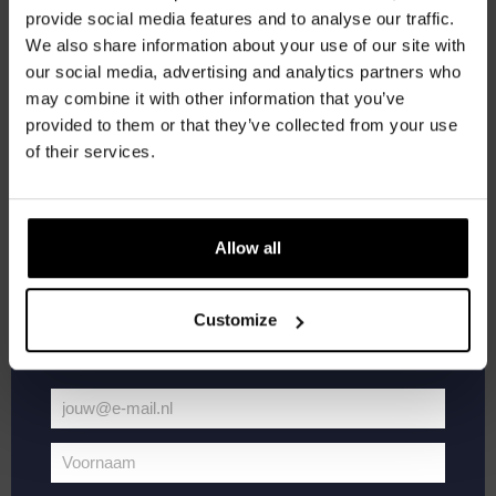
provide social media features and to analyse our traffic.
We also share information about your use of our site with
Word lid van de Kompaan-community en schrijf
our social media, advertising and analytics partners who
je in voor onze nieuwsbrief.
may combine it with other information that you’ve
provided to them or that they’ve collected from your use
Ontvang een persoonlijke eenmalige
of their services.
kortingscode direct in je inbox en hoor als
eerste over onze nieuwe bieren,
Open
april 30, 2025 @ 19:00
-
21:30
Mic
evenementen en exclusieve updates.
Open Mic Night
Night
Allow all
Vul hieronder jouw e-mailadres in om uw
Kompaan Binnenhaven
Torenstraat 49, Den Haag, Netherlands
welkomstkorting te ontvangen
FREE
Customize
mei 2025
jouw@e-mail.nl
DO
Jouw
1
e-
Voornaam
mailadres
Voornaam