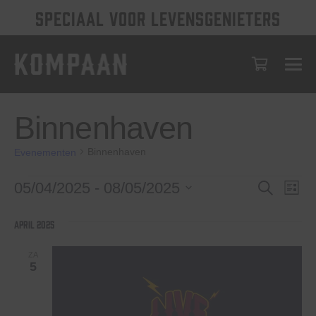
SPECIAAL VOOR LEVENSGENIETERS
Binnenhaven
Binnenhaven
Evenementen
Evenementen
Evenem
Eve
05/04/2025
 - 
08/05/2025
Zoeken
Lijst
wee
Selecteer
Zoeken
een
nav
april 2025
en
datum.
weerge
ZA
5
navigat