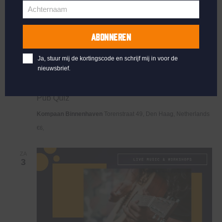
Achternaam
Achternaam
ABONNEREN
Ja, stuur mij de kortingscode en schrijf mij in voor de
nieuwsbrief.
mei 1, 2025 @ 20:30
-
22:00
Pub Quiz
Kompaan Binnenhaven
Torenstraat 49, Den Haag, Netherlands
€6,
ZA
3