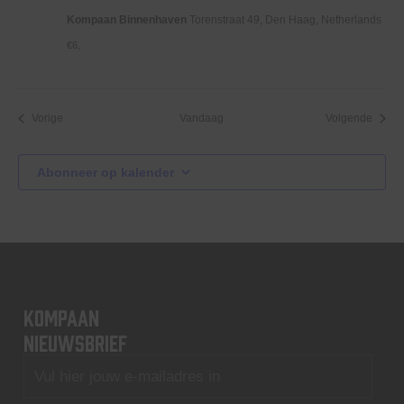
Kompaan Binnenhaven
Torenstraat 49, Den Haag, Netherlands
€6,
Evenementen
Evene
Vorige
Vandaag
Volgende
Abonneer op kalender
KOMPAAN
nieuwsbrief