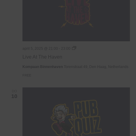
Live
april 5, 2025 @ 21:00
-
23:00
At
Live At The Haven
The
Haven
Kompaan Binnenhaven
Torenstraat 49, Den Haag, Netherlands
FREE
DO
10