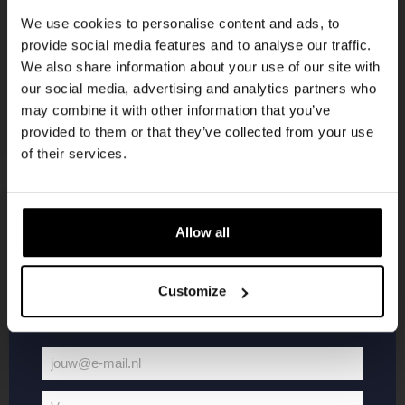
korting
We use cookies to personalise content and ads, to
provide social media features and to analyse our traffic.
We also share information about your use of our site with
Word lid van de Kompaan-community en schrijf
our social media, advertising and analytics partners who
je in voor onze nieuwsbrief.
may combine it with other information that you’ve
provided to them or that they’ve collected from your use
Ontvang een persoonlijke eenmalige
of their services.
kortingscode direct in je inbox en hoor als
eerste over onze nieuwe bieren,
evenementen en exclusieve updates.
Allow all
KOMPAAN
WEBSHOP
Vul hieronder jouw e-mailadres in om uw
welkomstkorting te ontvangen
Customize
Over Kompaan
Boxes
Brouwen bij
Merchandise
Kompaan!
Series
jouw@e-mail.nl
Bieren
Battle Royale
Jouw
Werken bij
Core Range
e-