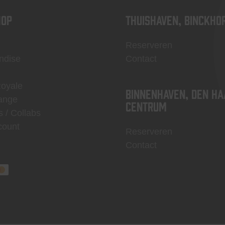
OP
Thuishaven, Binckho
Reserveren
ndise
Contact
Royale
Binnenhaven, Den Ha
ange
centrum
s / Collabs
count
Reserveren
Contact