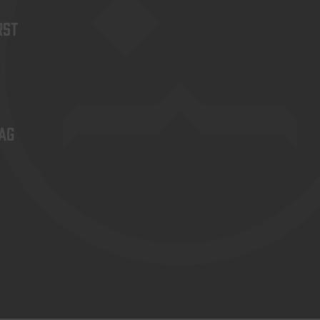
rst
ag