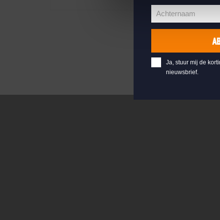
Achternaam
Achternaam
A
Ja, stuur mij de kort
nieuwsbrief.