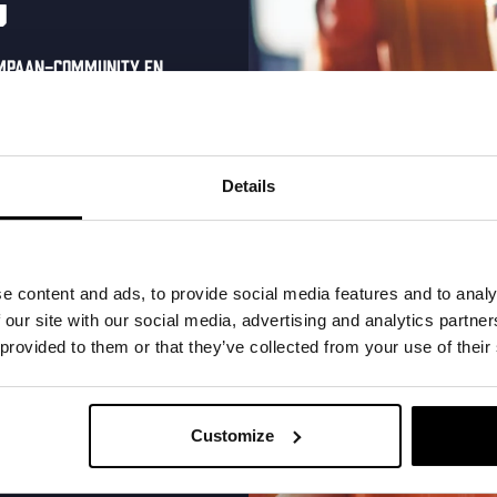
g
evenementen,
evenementen,
evenement
ompaan-community en
onze nieuwsbrief.
oonlijke eenmalige
0
0
0
20
21
22
t in je inbox en hoor
Details
evenementen,
evenementen,
evenement
nze nieuwe bieren,
xclusieve updates.
uw e-mailadres in om uw
e content and ads, to provide social media features and to analy
te ontvangen
 our site with our social media, advertising and analytics partn
 provided to them or that they’ve collected from your use of their
0
0
0
27
28
29
evenementen,
evenementen,
evenement
Customize