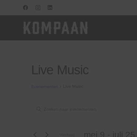
Live Music
Live Music
Evenementen
Evenementen
Evenementen
Vul
een
Zoeken
keyword
in.
en
mei 9
 - 
juli 25
Zoek
Vandaag