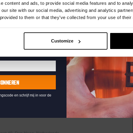
uw e-mailadres in om uw
e content and ads, to provide social media features and to analy
te ontvangen
 our site with our social media, advertising and analytics partn
 provided to them or that they’ve collected from your use of their
Customize
raat 49, Den Haag, Netherlands
uziek bij de Binnenhaven Bar in het hartje centrum van Den
re artiesten of bands uit, van Latin, Blues tot...
BONNEREN
ingscode en schrijf mij in voor de