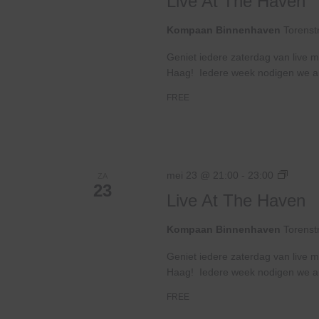
Live At The Haven
The
Haven
Kompaan Binnenhaven
Torenst
Geniet iedere zaterdag van live m
Haag! Iedere week nodigen we ande
FREE
Live
mei 23 @ 21:00
-
23:00
ZA
23
At
Live At The Haven
The
Haven
Kompaan Binnenhaven
Torenst
Geniet iedere zaterdag van live m
Haag! Iedere week nodigen we ande
FREE