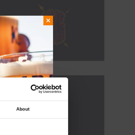
Close
this
module
About