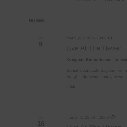
voor
Selecteer
weergeven
Evenementen
een
met
datum.
mei 2026
navigatie
keyword.
Live
mei 9 @ 21:00
-
23:00
ZA
9
At
Live At The Haven
The
Haven
Kompaan Binnenhaven
Torenst
Geniet iedere zaterdag van live m
Haag! Iedere week nodigen we ande
FREE
Live
mei 16 @ 21:00
-
23:00
ZA
16
At