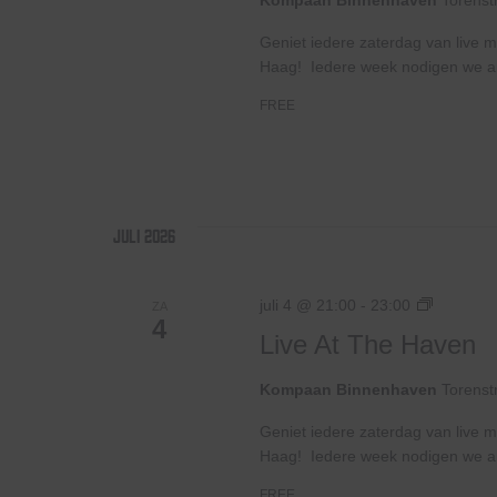
Kompaan Binnenhaven
Torenst
Geniet iedere zaterdag van live m
Haag! Iedere week nodigen we ande
FREE
juli 2026
Live
juli 4 @ 21:00
-
23:00
ZA
4
At
Live At The Haven
The
Haven
Kompaan Binnenhaven
Torenst
Geniet iedere zaterdag van live m
Haag! Iedere week nodigen we ande
FREE