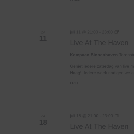
Live
juli 11 @ 21:00
-
23:00
ZA
11
At
Live At The Haven
The
Haven
Kompaan Binnenhaven
Torenst
Geniet iedere zaterdag van live m
Haag! Iedere week nodigen we ande
FREE
Live
juli 18 @ 21:00
-
23:00
ZA
18
At
Live At The Haven
The