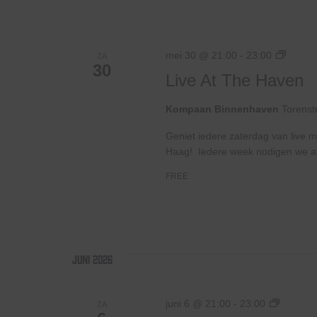
Live
mei 30 @ 21:00
-
23:00
ZA
30
At
Live At The Haven
The
Haven
Kompaan Binnenhaven
Torenst
Geniet iedere zaterdag van live m
Haag! Iedere week nodigen we ande
FREE
juni 2026
Live
juni 6 @ 21:00
-
23:00
ZA