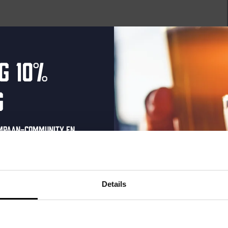
raat 49, Den Haag, Netherlands
uziek bij de Binnenhaven Bar in het hartje centrum van Den
g 10%
re artiesten of bands uit, van Latin, Blues tot...
g
ompaan-community en
onze nieuwsbrief.
oonlijke eenmalige
raat 49, Den Haag, Netherlands
t in je inbox en hoor
Details
uziek bij de Binnenhaven Bar in het hartje centrum van Den
nze nieuwe bieren,
re artiesten of bands uit, van Latin, Blues tot...
xclusieve updates.