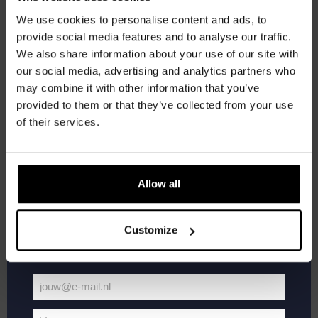
korting
DO
We use cookies to personalise content and ads, to
3
provide social media features and to analyse our traffic.
We also share information about your use of our site with
Word lid van de Kompaan-community en schrijf
our social media, advertising and analytics partners who
je in voor onze nieuwsbrief.
may combine it with other information that you’ve
provided to them or that they’ve collected from your use
Ontvang een persoonlijke eenmalige
of their services.
kortingscode direct in je inbox en hoor als
eerste over onze nieuwe bieren,
evenementen en exclusieve updates.
Allow all
juli 3, 2025 @ 20:30
-
22:00
Vul hieronder jouw e-mailadres in om uw
Pub Quiz
welkomstkorting te ontvangen
Customize
Kompaan Binnenhaven
Torenstraat 49, Den Haag, Netherlands
€6,
jouw@e-mail.nl
DO
Jouw
10
e-