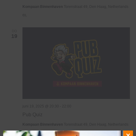
Kompaan Binnenhaven
Torenstraat 49, Den Haag, Netherlands
€6,
DO
19
juni 19, 2025 @ 20:30
-
22:00
Pub Quiz
Kompaan Binnenhaven
Torenstraat 49, Den Haag, Netherlands
€6,