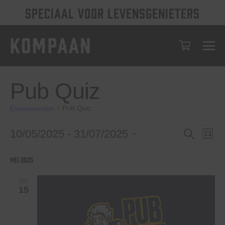
SPECIAAL VOOR LEVENSGENIETERS
Pub Quiz
Pub Quiz
Evenementen
Evenementen
Evenem
Eve
10/05/2025
 - 
31/07/2025
Zoeken
Lijst
wee
Selecteer
Zoeken
een
nav
mei 2025
en
datum.
weerge
DO
15
navigat