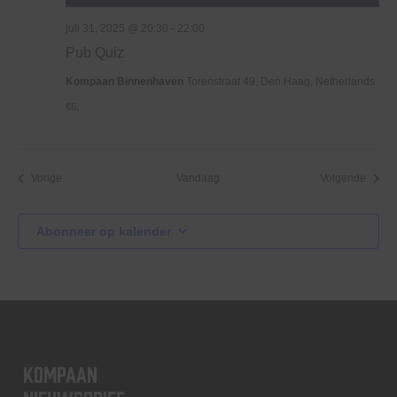
juli 31, 2025 @ 20:30
-
22:00
Pub Quiz
Kompaan Binnenhaven
Torenstraat 49, Den Haag, Netherlands
€6,
Evenementen
Evene
Vorige
Vandaag
Volgende
Abonneer op kalender
KOMPAAN