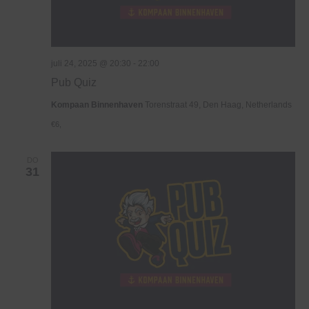
juli 24, 2025 @ 20:30
-
22:00
Pub Quiz
Kompaan Binnenhaven
Torenstraat 49, Den Haag, Netherlands
€6,
DO
31