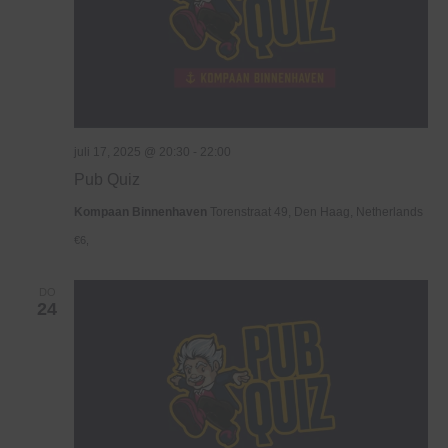
juli 17, 2025 @ 20:30
-
22:00
Pub Quiz
Kompaan Binnenhaven
Torenstraat 49, Den Haag, Netherlands
€6,
DO
24