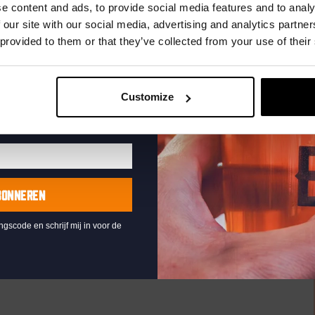
uw e-mailadres in om uw
e content and ads, to provide social media features and to analy
te ontvangen
 our site with our social media, advertising and analytics partn
 provided to them or that they’ve collected from your use of their
Customize
ry
Saturnusstraat 55, The Hague, Netherlands
+1 more
t WK is begonnen en natuurlijk kijk je de wedstrijden van
, goed eten en groot scherm voetbal. Zowel bij...
BONNEREN
ingscode en schrijf mij in voor de