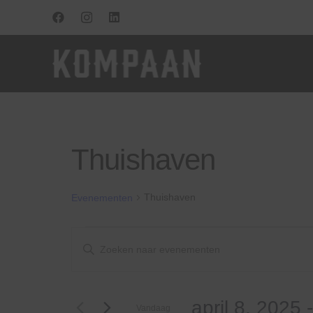
Thuishaven
Thuishaven
Evenementen
Evenementen
Evenementen
Vul
een
Zoeken
keyword
in.
en
april 8, 2025
 -
Zoek
Vandaag