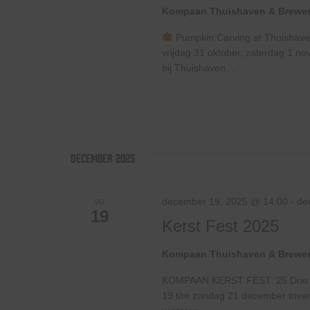
Kompaan Thuishaven & Brewe
Pumpkin Carving at Thuishav
vrijdag 31 oktober, zaterdag 1
bij Thuishaven....
december 2025
december 19, 2025 @ 14:00
-
de
VR
19
Kerst Fest 2025
Kompaan Thuishaven & Brewe
KOMPAAN KERST FEST ’25 Drie dag
19 t/m zondag 21 december tove