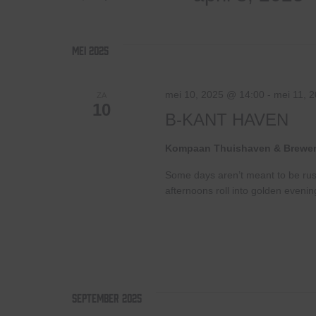
voor
Selecteer
weergeven
Evenementen
een
met
datum.
mei 2025
navigatie
keyword.
mei 10, 2025 @ 14:00
-
mei 11, 
ZA
10
B-KANT HAVEN
Kompaan Thuishaven & Brewe
Some days aren’t meant to be ru
afternoons roll into golden evenin
september 2025