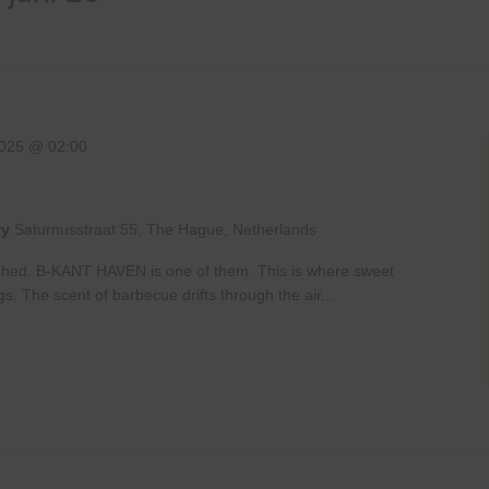
2025 @ 02:00
ry
Saturnusstraat 55, The Hague, Netherlands
shed. B-KANT HAVEN is one of them. This is where sweet
gs. The scent of barbecue drifts through the air...