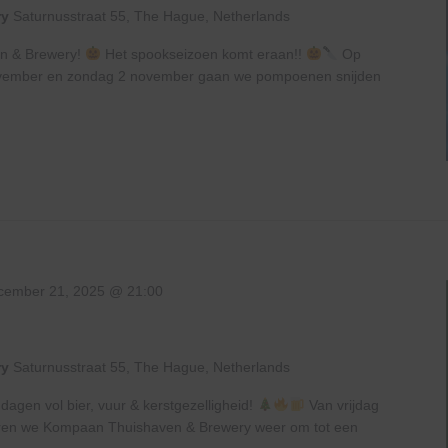
ry
Saturnusstraat 55, The Hague, Netherlands
en & Brewery!
Het spookseizoen komt eraan!!
Op
 november en zondag 2 november gaan we pompoenen snijden
cember 21, 2025 @ 21:00
ry
Saturnusstraat 55, The Hague, Netherlands
en vol bier, vuur & kerstgezelligheid!
Van vrijdag
ren we Kompaan Thuishaven & Brewery weer om tot een