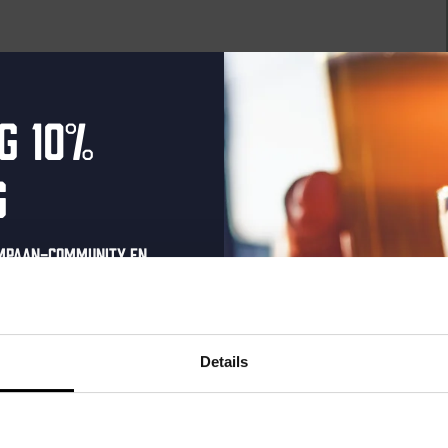
g 10%
g
ompaan-community en
ry
Saturnusstraat 55, The Hague, Netherlands
onze nieuwsbrief.
haven Zondag 5 april | 11:00 – 16:00 Pasen vieren doe je
oonlijke eenmalige
els, volle borden, BBQ aan en kinderen...
t in je inbox en hoor
Details
nze nieuwe bieren,
xclusieve updates.