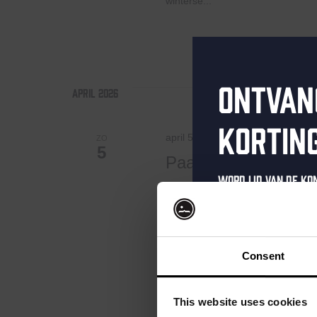
winterse...
Ontvan
april 2026
kortin
april 5 @ 11:00
-
16:00
ZO
5
Paas Buffet
Word lid van de K
Kompaan Thuishaven & Brewe
schrijf je in voor 
Paasbuffet bij Kompaan Thuis
Ontvang een pers
goed. En goed betekent: lange taf
kortingscode direc
Consent
als eerste over o
evenementen en e
This website uses cookies