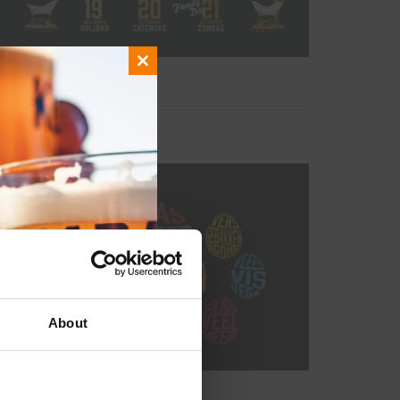
Close
this
module
About