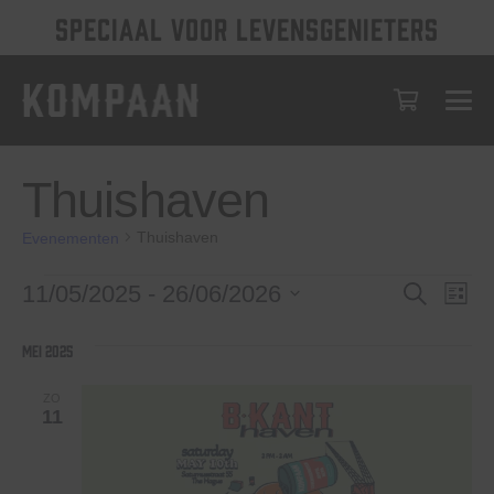
SPECIAAL VOOR LEVENSGENIETERS
Thuishaven
Thuishaven
Evenementen
Evenementen
Evenem
Eve
11/05/2025
 - 
26/06/2026
Zoeken
Lijst
wee
Selecteer
Zoeken
een
nav
mei 2025
en
datum.
weerge
ZO
11
navigat