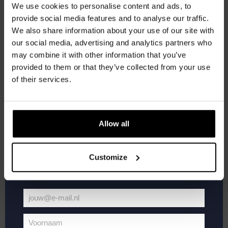
korting
We use cookies to personalise content and ads, to
Kompaan Thuishaven & Brewery
Saturnusstraat 55, The
provide social media features and to analyse our traffic.
Hague, Netherlands
+1 more
We also share information about your use of our site with
Word lid van de Kompaan-community en schrijf
our social media, advertising and analytics partners who
ZA
je in voor onze nieuwsbrief.
20
may combine it with other information that you’ve
provided to them or that they’ve collected from your use
Ontvang een persoonlijke eenmalige
of their services.
kortingscode direct in je inbox en hoor als
eerste over onze nieuwe bieren,
evenementen en exclusieve updates.
Allow all
Vul hieronder jouw e-mailadres in om uw
welkomstkorting te ontvangen
Customize
juni 20 @ 19:00
-
21:00
WK Voetbal 2026
jouw@e-mail.nl
Kompaan Thuishaven & Brewery
Saturnusstraat 55, The
Jouw
Hague, Netherlands
+1 more
e-
Voornaam