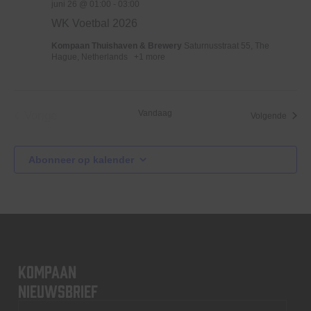
juni 26 @ 01:00
-
03:00
WK Voetbal 2026
Kompaan Thuishaven & Brewery
Saturnusstraat 55, The
Hague, Netherlands
+1 more
Vandaag
Vorige
Evene
Volgende
Evenementen
Abonneer op kalender
KOMPAAN
nieuwsbrief