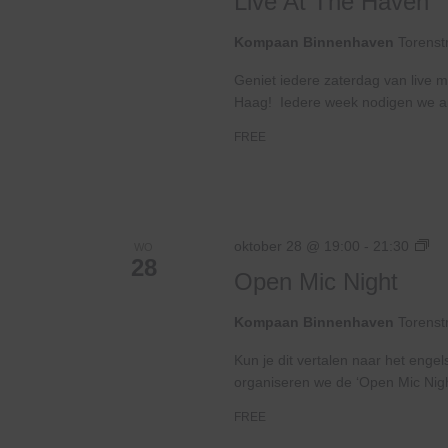
Live At The Haven
Th
Ha
Kompaan Binnenhaven
Torenst
Geniet iedere zaterdag van live m
Haag! Iedere week nodigen we ande
FREE
Op
oktober 28 @ 19:00
-
21:30
WO
28
Mi
Open Mic Night
Nig
Kompaan Binnenhaven
Torenst
Kun je dit vertalen naar het enge
organiseren we de ‘Open Mic Nig
FREE