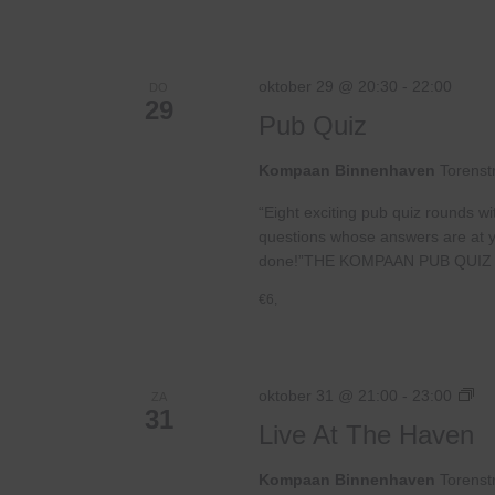
oktober 29 @ 20:30
-
22:00
DO
29
Pub Quiz
Kompaan Binnenhaven
Torenst
“Eight exciting pub quiz rounds wi
questions whose answers are at your
done!”THE KOMPAAN PUB QUIZ 
€6,
Liv
oktober 31 @ 21:00
-
23:00
ZA
31
At
Live At The Haven
Th
Ha
Kompaan Binnenhaven
Torenst