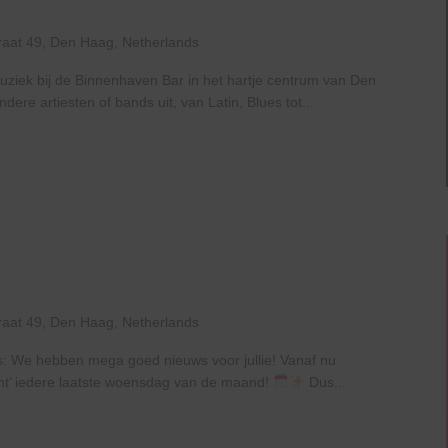
e
ven
raat 49, Den Haag, Netherlands
uziek bij de Binnenhaven Bar in het hartje centrum van Den
re artiesten of bands uit, van Latin, Blues tot...
en
c
ht
raat 49, Den Haag, Netherlands
ls: We hebben mega goed nieuws voor jullie! Vanaf nu
ht’ iedere laatste woensdag van de maand!
Dus...