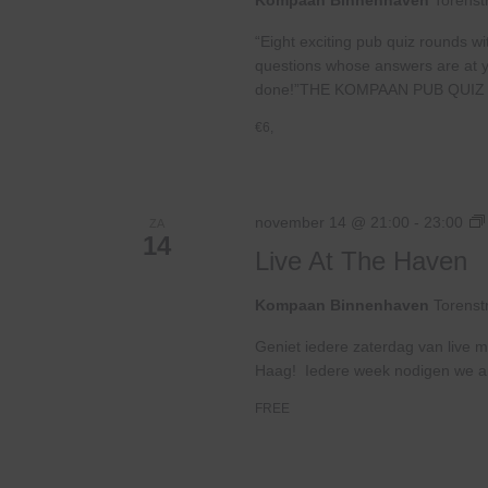
Kompaan Binnenhaven
Torenst
“Eight exciting pub quiz rounds wi
questions whose answers are at your
done!”THE KOMPAAN PUB QUIZ 
€6,
november 14 @ 21:00
-
23:00
ZA
14
Live At The Haven
Kompaan Binnenhaven
Torenst
Geniet iedere zaterdag van live m
Haag! Iedere week nodigen we ande
FREE