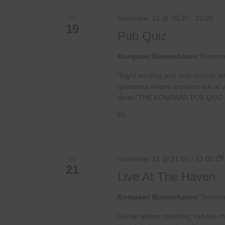
november 19 @ 20:30
-
22:00
DO
19
Pub Quiz
Kompaan Binnenhaven
Torenst
“Eight exciting pub quiz rounds wi
questions whose answers are at your
done!”THE KOMPAAN PUB QUIZ 
€6,
november 21 @ 21:00
-
23:00
ZA
21
Live At The Haven
Kompaan Binnenhaven
Torenst
Geniet iedere zaterdag van live m