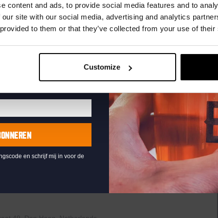
uw e-mailadres in om uw
e content and ads, to provide social media features and to analy
te ontvangen
 our site with our social media, advertising and analytics partn
 provided to them or that they’ve collected from your use of their
ive
t
he
Customize
aven
raat 49, Den Haag, Netherlands
uziek bij de Binnenhaven Bar in het hartje centrum van Den
re artiesten of bands uit, van Latin, Blues tot...
BONNEREN
ingscode en schrijf mij in voor de