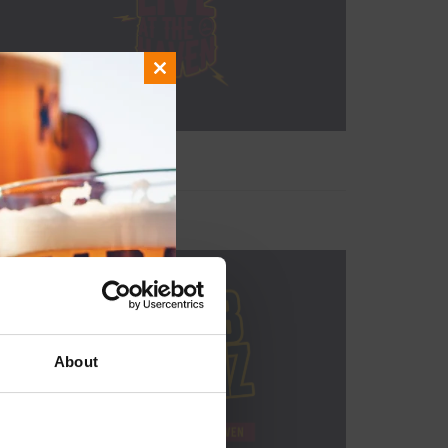
Close
this
module
About