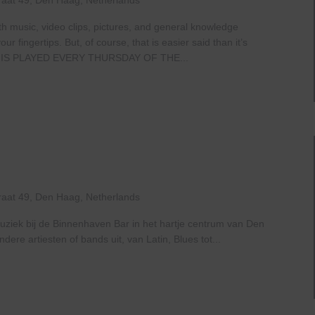
raat 49, Den Haag, Netherlands
th music, video clips, pictures, and general knowledge
 fingertips. But, of course, that is easier said than it’s
IS PLAYED EVERY THURSDAY OF THE...
Live
At
The
Haven
raat 49, Den Haag, Netherlands
uziek bij de Binnenhaven Bar in het hartje centrum van Den
re artiesten of bands uit, van Latin, Blues tot...