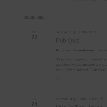
voor
Selecteer
weergeven
Evenementen
een
met
datum.
oktober 2026
navigatie
keyword.
oktober 22 @ 20:30
-
22:00
DO
22
Pub Quiz
Kompaan Binnenhaven
Torenst
“Eight exciting pub quiz rounds wi
questions whose answers are at your
done!”THE KOMPAAN PUB QUIZ 
€6,
Liv
oktober 24 @ 21:00
-
23:00
ZA
24
At