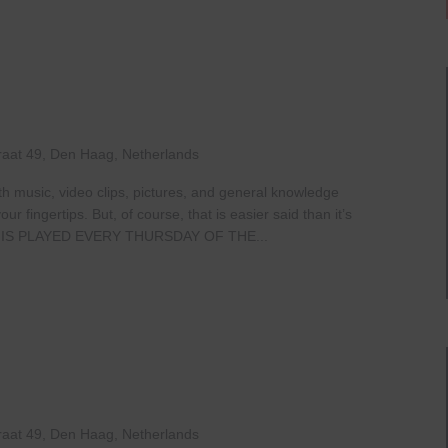
raat 49, Den Haag, Netherlands
th music, video clips, pictures, and general knowledge
 fingertips. But, of course, that is easier said than it’s
IS PLAYED EVERY THURSDAY OF THE...
e
e
ven
raat 49, Den Haag, Netherlands