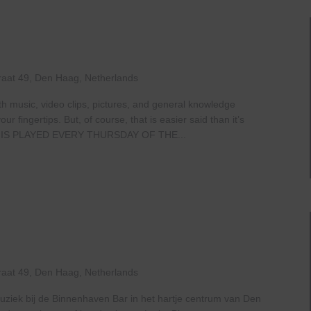
raat 49, Den Haag, Netherlands
th music, video clips, pictures, and general knowledge
 fingertips. But, of course, that is easier said than it’s
IS PLAYED EVERY THURSDAY OF THE...
Live
At
The
Haven
raat 49, Den Haag, Netherlands
uziek bij de Binnenhaven Bar in het hartje centrum van Den