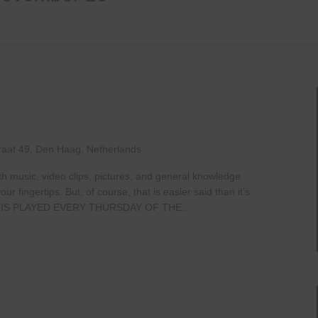
raat 49, Den Haag, Netherlands
th music, video clips, pictures, and general knowledge
 fingertips. But, of course, that is easier said than it’s
IS PLAYED EVERY THURSDAY OF THE...
e