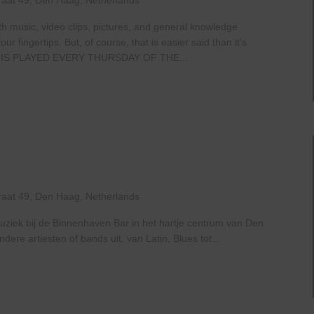
raat 49, Den Haag, Netherlands
th music, video clips, pictures, and general knowledge
 fingertips. But, of course, that is easier said than it’s
IS PLAYED EVERY THURSDAY OF THE...
e
e
ven
raat 49, Den Haag, Netherlands
uziek bij de Binnenhaven Bar in het hartje centrum van Den
re artiesten of bands uit, van Latin, Blues tot...