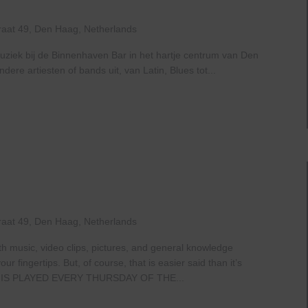
The
Haven
raat 49, Den Haag, Netherlands
uziek bij de Binnenhaven Bar in het hartje centrum van Den
re artiesten of bands uit, van Latin, Blues tot...
raat 49, Den Haag, Netherlands
th music, video clips, pictures, and general knowledge
 fingertips. But, of course, that is easier said than it’s
IS PLAYED EVERY THURSDAY OF THE...