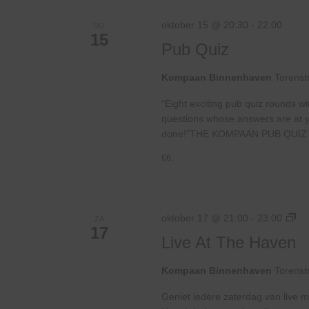
oktober 15 @ 20:30
-
22:00
DO
15
Pub Quiz
Kompaan Binnenhaven
Torenst
“Eight exciting pub quiz rounds wi
questions whose answers are at your
done!”THE KOMPAAN PUB QUIZ 
€6,
Liv
oktober 17 @ 21:00
-
23:00
ZA
17
At
Live At The Haven
Th
Ha
Kompaan Binnenhaven
Torenst
Geniet iedere zaterdag van live m