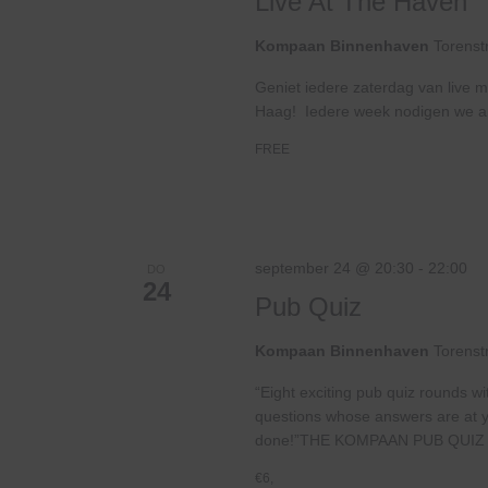
Live At The Haven
Kompaan Binnenhaven
Torenst
Geniet iedere zaterdag van live m
Haag! Iedere week nodigen we ande
FREE
september 24 @ 20:30
-
22:00
DO
24
Pub Quiz
Kompaan Binnenhaven
Torenst
“Eight exciting pub quiz rounds wi
questions whose answers are at your
done!”THE KOMPAAN PUB QUIZ 
€6,