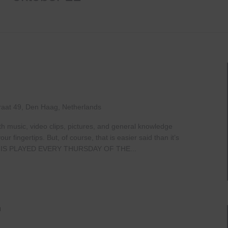
raat 49, Den Haag, Netherlands
th music, video clips, pictures, and general knowledge
 fingertips. But, of course, that is easier said than it’s
IS PLAYED EVERY THURSDAY OF THE...
Live
At