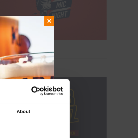
Close
this
module
About