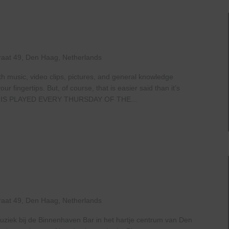
raat 49, Den Haag, Netherlands
th music, video clips, pictures, and general knowledge
 fingertips. But, of course, that is easier said than it’s
IS PLAYED EVERY THURSDAY OF THE...
e
e
ven
raat 49, Den Haag, Netherlands
uziek bij de Binnenhaven Bar in het hartje centrum van Den