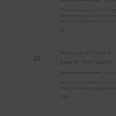
Kompaan Binnenhaven
Torenst
“Eight exciting pub quiz rounds wi
questions whose answers are at your
done!”THE KOMPAAN PUB QUIZ 
€6,
Liv
oktober 10 @ 21:00
-
23:00
ZA
10
At
Live At The Haven
Th
Ha
Kompaan Binnenhaven
Torenst
Geniet iedere zaterdag van live m
Haag! Iedere week nodigen we ande
FREE