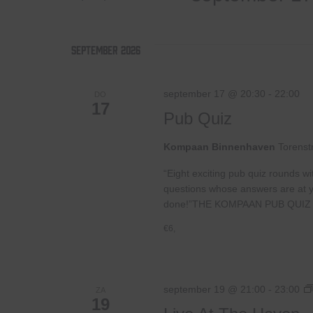
voor
Selecteer
weergeven
Evenementen
een
met
datum.
september 2026
navigatie
keyword.
september 17 @ 20:30
-
22:00
DO
17
Pub Quiz
Kompaan Binnenhaven
Torenst
“Eight exciting pub quiz rounds wi
questions whose answers are at your
done!”THE KOMPAAN PUB QUIZ 
€6,
september 19 @ 21:00
-
23:00
ZA
19