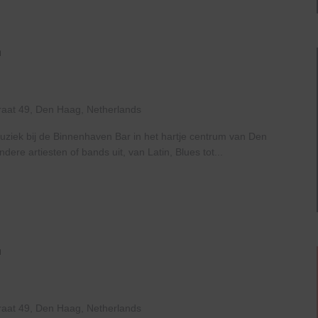
Live
At
The
Haven
raat 49, Den Haag, Netherlands
uziek bij de Binnenhaven Bar in het hartje centrum van Den
re artiesten of bands uit, van Latin, Blues tot...
Open
Mic
Night
raat 49, Den Haag, Netherlands