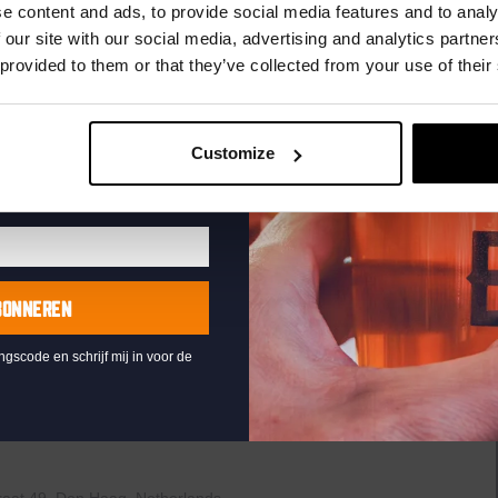
uw e-mailadres in om uw
e content and ads, to provide social media features and to analy
te ontvangen
 our site with our social media, advertising and analytics partn
 provided to them or that they’ve collected from your use of their
Customize
en
raat 49, Den Haag, Netherlands
uziek bij de Binnenhaven Bar in het hartje centrum van Den
re artiesten of bands uit, van Latin, Blues tot...
BONNEREN
ingscode en schrijf mij in voor de