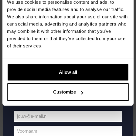
korting
We use cookies to personalise content and ads, to
provide social media features and to analyse our traffic.
We also share information about your use of our site with
Word lid van de Kompaan-community en schrijf
our social media, advertising and analytics partners who
je in voor onze nieuwsbrief.
may combine it with other information that you’ve
provided to them or that they’ve collected from your use
Ontvang een persoonlijke eenmalige
of their services.
kortingscode direct in je inbox en hoor als
eerste over onze nieuwe bieren,
evenementen en exclusieve updates.
april 10, 2025 @ 20:30
-
22:00
Allow all
Pub Quiz
Vul hieronder jouw e-mailadres in om uw
welkomstkorting te ontvangen
Kompaan Binnenhaven
Torenstraat 49, Den Haag, Netherlands
Customize
€6,
ZA
jouw@e-mail.nl
12
Jouw
e-
Voornaam
mailadres