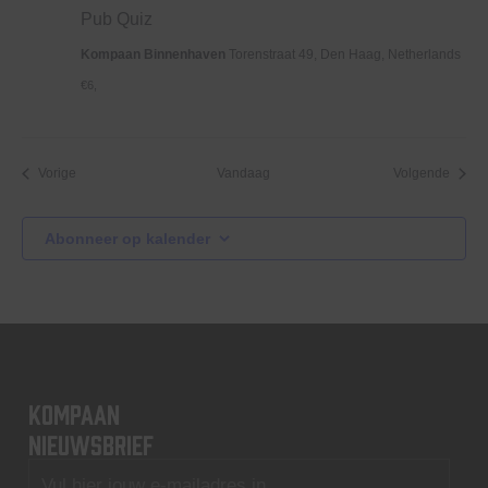
Pub Quiz
Kompaan Binnenhaven
Torenstraat 49, Den Haag, Netherlands
€6,
Evenementen
Evene
Vorige
Vandaag
Volgende
Abonneer op kalender
KOMPAAN
nieuwsbrief