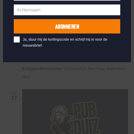
Voornaam
Achternaam
Achternaam
ABONNEREN
Ja, stuur mij de kortingscode en schrijf mij in voor de
nieuwsbrief.
Live
april 12, 2025 @ 21:00
-
23:00
At
Live At The Haven
The
Haven
Kompaan Binnenhaven
Torenstraat 49, Den Haag, Netherlands
FREE
DO
17