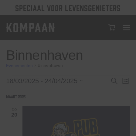
SPECIAAL VOOR LEVENSGENIETERS
Binnenhaven
Binnenhaven
Evenementen
Evenementen
Evenem
Eve
18/03/2025
 - 
24/04/2025
Zoeken
Lijst
wee
Selecteer
Zoeken
een
nav
maart 2025
en
datum.
weerge
DO
20
navigat