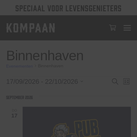
SPECIAAL VOOR LEVENSGENIETERS
Binnenhaven
Binnenhaven
Evenementen
Evenementen
Evenem
Eve
17/09/2026
 - 
22/10/2026
Zoeken
Lijst
wee
Selecteer
Zoeken
een
nav
september 2026
en
datum.
weerge
DO
17
navigat