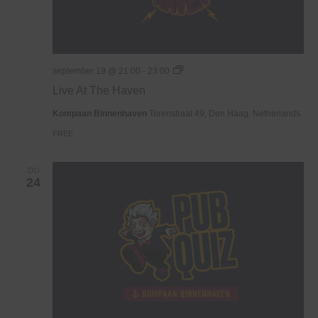
Live
september 19 @ 21:00
-
23:00
At
Live At The Haven
The
Haven
Kompaan Binnenhaven
Torenstraat 49, Den Haag, Netherlands
FREE
DO
24