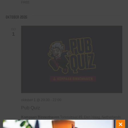
FREE
oktober 2026
DO
1
oktober 1 @ 20:30
-
22:00
Pub Quiz
Kompaan Binnenhaven
Torenstraat 49, Den Haag, Netherlands
€6,