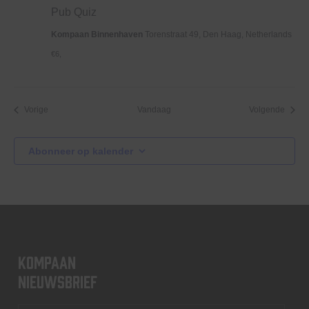
Pub Quiz
Kompaan Binnenhaven
Torenstraat 49, Den Haag, Netherlands
€6,
Evenementen
Evene
Vorige
Vandaag
Volgende
Abonneer op kalender
KOMPAAN
nieuwsbrief