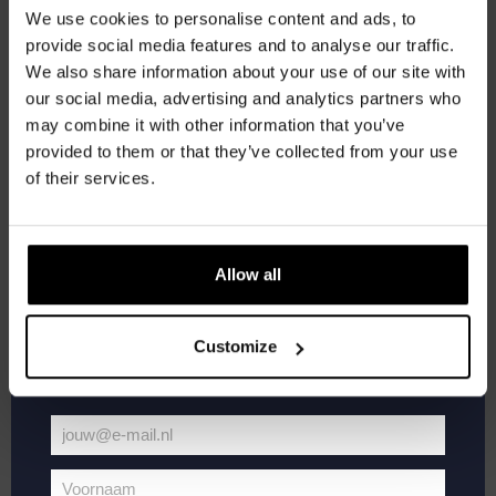
korting
We use cookies to personalise content and ads, to
provide social media features and to analyse our traffic.
We also share information about your use of our site with
Word lid van de Kompaan-community en schrijf
our social media, advertising and analytics partners who
je in voor onze nieuwsbrief.
may combine it with other information that you’ve
provided to them or that they’ve collected from your use
Ontvang een persoonlijke eenmalige
of their services.
kortingscode direct in je inbox en hoor als
eerste over onze nieuwe bieren,
oktober 8 @ 20:30
-
22:00
evenementen en exclusieve updates.
Allow all
Pub Quiz
Vul hieronder jouw e-mailadres in om uw
Kompaan Binnenhaven
Torenstraat 49, Den Haag, Netherlands
welkomstkorting te ontvangen
Customize
€6,
ZA
10
jouw@e-mail.nl
Jouw
e-
Voornaam