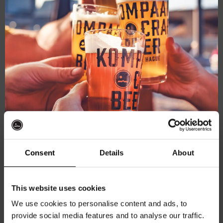
maart 6, 2025 @ 20:30
-
22:00
Pub Quiz
Kompaan Binnenhaven
Torenstraat 49, Den Haag, Netherlands
€6,
Consent
Details
About
Ontvang 10%
ZA
8
This website uses cookies
korting
We use cookies to personalise content and ads, to
provide social media features and to analyse our traffic.