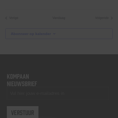
Evenementen
Evene
Vorige
Vandaag
Volgende
Abonneer op kalender
KOMPAAN
nieuwsbrief