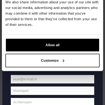
We also share information about your use of our site with
Word lid van de Kompaan-community en schrijf
our social media, advertising and analytics partners who
je in voor onze nieuwsbrief.
may combine it with other information that you’ve
provided to them or that they’ve collected from your use
Ontvang een persoonlijke eenmalige
of their services.
kortingscode direct in je inbox en hoor als
Live
maart 8, 2025 @ 21:00
-
23:00
eerste over onze nieuwe bieren,
At
Live At The Haven
The
evenementen en exclusieve updates.
Haven
Allow all
Kompaan Binnenhaven
Torenstraat 49, Den Haag, Netherlands
Vul hieronder jouw e-mailadres in om uw
FREE
welkomstkorting te ontvangen
Customize
DO
13
jouw@e-mail.nl
Jouw
e-
Voornaam
mailadres
Voornaam
Achternaam