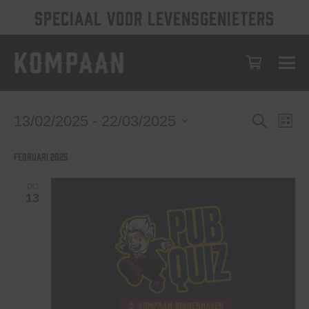
SPECIAAL VOOR LEVENSGENIETERS
Evenem
Eve
Evenementen
13/02/2025
 - 
22/03/2025
Zoeken
Lijst
wee
Selecteer
Zoeken
een
nav
februari 2025
en
datum.
weerge
DO
13
navigat