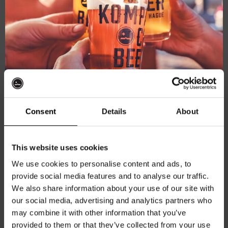
GEMAKKELIJK GENIETEN VAN ONZE BIEREN
Consent
Details
About
Ontvang 10%
The Chieftain –
Bloedbroeder
Foreign Legion 2025
This website uses cookies
IMPERIAL STOUT WITH PORT –
korting
9,1%
Imperial Stout Rioja BA 10%
We use cookies to personalise content and ads, to
€
3,05
€
7,50
provide social media features and to analyse our traffic.
We also share information about your use of our site with
Word lid van de Kompaan-community en schrijf
our social media, advertising and analytics partners who
Toevoegen
Toevoegen
je in voor onze nieuwsbrief.
may combine it with other information that you’ve
provided to them or that they’ve collected from your use