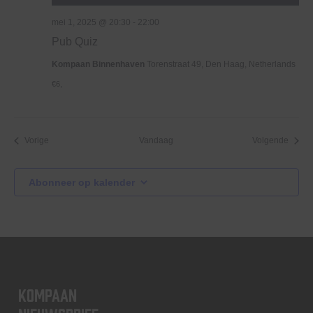
mei 1, 2025 @ 20:30
-
22:00
Pub Quiz
Kompaan Binnenhaven
Torenstraat 49, Den Haag, Netherlands
€6,
Evenementen
Evene
Vorige
Vandaag
Volgende
Abonneer op kalender
KOMPAAN