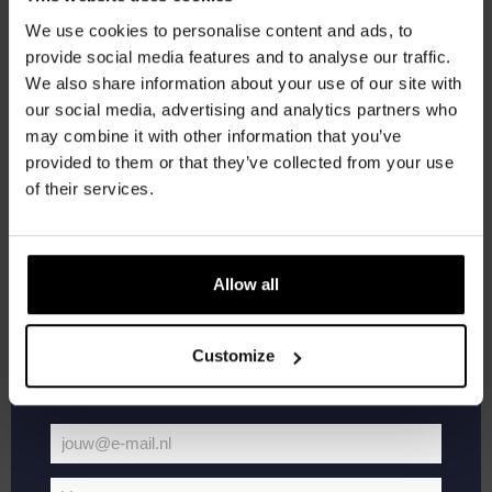
korting
We use cookies to personalise content and ads, to
provide social media features and to analyse our traffic.
We also share information about your use of our site with
Word lid van de Kompaan-community en schrijf
our social media, advertising and analytics partners who
je in voor onze nieuwsbrief.
may combine it with other information that you’ve
provided to them or that they’ve collected from your use
Ontvang een persoonlijke eenmalige
of their services.
kortingscode direct in je inbox en hoor als
eerste over onze nieuwe bieren,
Live
april 19, 2025 @ 21:00
-
23:00
evenementen en exclusieve updates.
At
Live At The Haven
Allow all
The
Haven
Vul hieronder jouw e-mailadres in om uw
Kompaan Binnenhaven
Torenstraat 49, Den Haag, Netherlands
welkomstkorting te ontvangen
FREE
Customize
DO
24
jouw@e-mail.nl
Jouw
e-