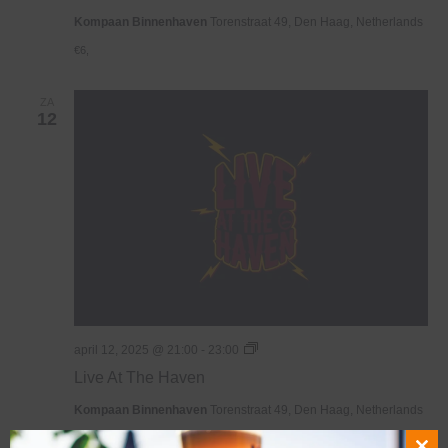
Kompaan Binnenhaven
Torenstraat 49, Den Haag, Netherlands
€6,
ZA
12
Live
april 12, 2025 @ 21:00
-
23:00
At
Live At The Haven
The
Haven
Kompaan Binnenhaven
Torenstraat 49, Den Haag, Netherlands
FREE