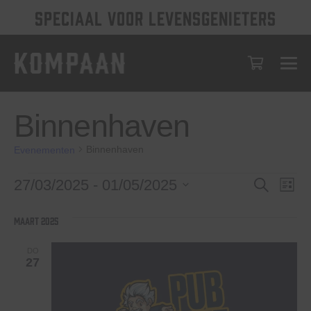
SPECIAAL VOOR LEVENSGENIETERS
Binnenhaven
Binnenhaven
Evenementen
Evenementen
Evenem
Eve
27/03/2025
 - 
01/05/2025
Zoeken
Lijst
wee
Selecteer
Zoeken
een
nav
maart 2025
en
datum.
weerge
DO
27
navigat